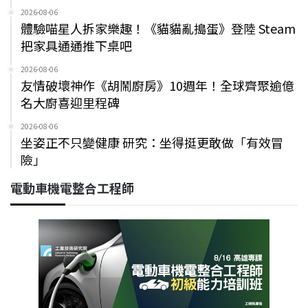
2026-08-06
體驗喵星人拆家樂趣！《貓貓亂搗蛋》登陸 Steam
把家具通通推下桌吧
2026-08-06
友情破壞神作《胡鬧廚房》10週年！全球齊聚逾億
名大廚喜迎里程碑
2026-08-06
坐姿正不只變健康 研究：坐得挺更敢做「有效冒
險」
電動車機電整合工程師