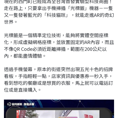
現在的西門町已經成為全台灣首發實驗型科技商圈！
c
n
r
n
p
走在路上，只要拿出手機掃描「光標籤」機器－一隻
e
e
e
k
y
又一隻發著藍光的「科技貓咪」，就能走進AR的奇幻
b
a
e
L
世界。
o
d
d
i
o
s
I
n
光標籤是一個精準定位技術，能夠將實體空間座標
k
n
k
化，形成虛擬網格座標，並放置固定的AR內容，而且
不像QR Code必須近距離掃描，範圍在200公尺以
內，都能盡情體驗。
透過手機螢幕，原本的街道突然出現五光十色的招牌
看板，手指輕輕一點，店家資訊與優惠券一秒入手，
看到想吃的餐廳或是想買的衣服，馬上就可以電話訂
位或是直接購入。