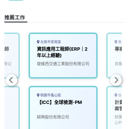
o
s
I
n
k
n
k
推薦工作
台南市安南區
高雄市
工程師
資訊應用工程師(ERP｜2
專案控
年以上經驗)
有限公
堤維西交通工業股份有限公司
良聯工
桃園市龜山區
台中市
部
【ICC】全球檢測-PM
計畫暨
案管理
耕興股份有限公司
財團法
心PMC