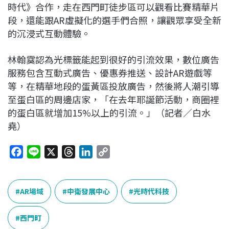
時代》合作，走在西門町徒步區可以觀看比賽精華片
段，還能跟AR虛擬化的選手們合照，讓觀眾享受全新
的沉浸式互動體驗。
林翰霙認為光標籤能起到很好的引流效果，數位廣告
服務包含互動式廣告、優惠券推送、設計AR遊戲等
等，在精華地段的蛋黃區投放廣告，然後將人潮引導
至蛋白區的周邊店家，「在去年耶誕節活動，商圈裡
的蛋白區就增加15%以上的引流。」（記者／白水
堯）
F
L
X
T
L
C
a
i
h
i
o
c
n
r
n
p
e
e
e
k
y
AR場域
中衛發展中心
光時代科技
b
a
e
L
o
d
d
i
西門町