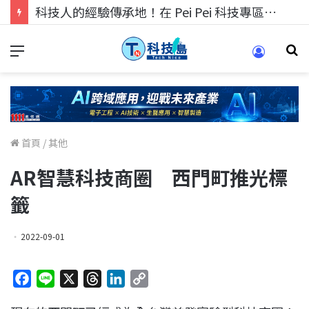
科技人找工作，就到TECH+ 科技專區!
首頁
/
其他
AR智慧科技商圈 西門町推光標
籤
2022-09-01
F
L
X
T
L
C
a
i
h
i
o