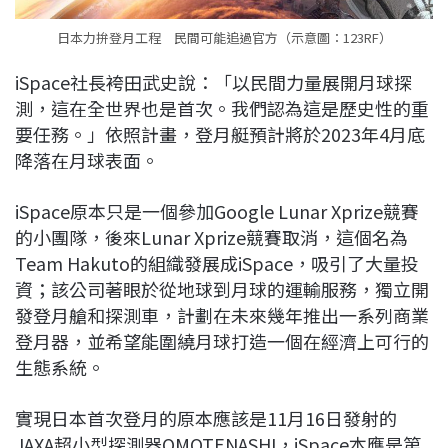
日本力拚登月工程 民間可能追過官方（示意圖：123RF）
iSpace社長袴田武史說：「以民間力量展開月球探
測，這在全世界也是首次。我們認為這是歷史性的重
要任務。」依照計畫，登月艇預計將於2023年4月底
降落在月球表面。
iSpace原本只是一個參加Google Lunar Xprize競賽
的小團隊，後來Lunar Xprize競賽取消，這個名為
Team Hakuto的組織發展成iSpace，吸引了大量投
資；該公司著眼於從地球到月球的運輸服務，獨立開
發登月艙和探測車，計劃在未來幾年推出一系列商業
登月器，並希望能圍繞月球打造一個在經濟上可行的
生態系統。
實現日本首次登月的原本應該是11月16日發射的
JAXA超小型探測器OMOTENASHI，iSpace本應是第