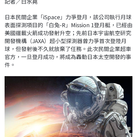
記者／白水堯
c
n
r
n
p
e
e
e
k
y
日本民間企業「iSpace」力爭登月，該公司執行月球
b
a
e
L
表面探測項目的「白兔-R」Mission 1登月艇，已經由
o
d
d
i
美國運載火箭成功發射升空；先前日本宇宙航空研究
o
s
I
n
開發機構（JAXA）超小型探測器曾力爭首次登陸月
k
n
k
球，但發射後不久就放棄了任務。此次民間企業超車
官方，一旦登月成功，將成為轟動日本太空開發的事
件。