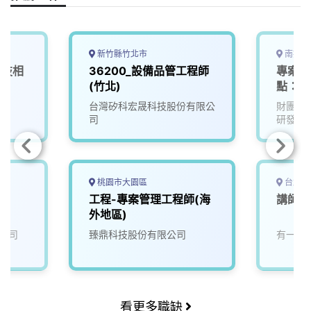
k
n
k
新竹縣竹北市
南投縣
科技相
36200_設備品管工程師
專案計
金
(竹北)
點：名
台灣矽科宏晟科技股份有限公
財團法
司
研發中
桃園市大園區
台北市
工程-專案管理工程師(海
講師暨
外地區)
公司
臻鼎科技股份有限公司
有一天
看更多職缺