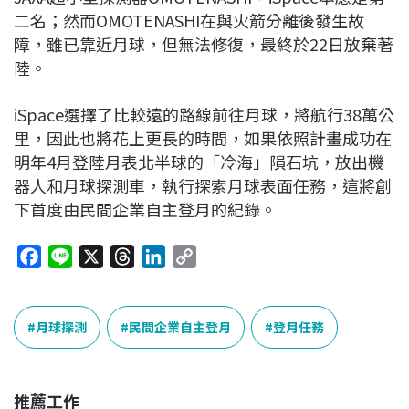
二名；然而OMOTENASHI在與火箭分離後發生故
障，雖已靠近月球，但無法修復，最終於22日放棄著
陸。
iSpace選擇了比較遠的路線前往月球，將航行38萬公
里，因此也將花上更長的時間，如果依照計畫成功在
明年4月登陸月表北半球的「冷海」隕石坑，放出機
器人和月球探測車，執行探索月球表面任務，這將創
下首度由民間企業自主登月的紀錄。
F
L
X
T
L
C
a
i
h
i
o
c
n
r
n
p
e
e
e
k
y
月球探測
民間企業自主登月
登月任務
b
a
e
L
o
d
d
i
o
s
I
n
推薦工作