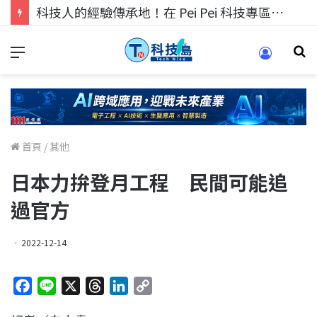
科技人的經驗傳承地！在 Pei Pei 科技專區，與學弟妹交流最硬核的技術
首頁
/
其他
日本力拚登月工程 民間可能追
過官方
2022-12-14
F
L
X
T
L
C
a
i
h
i
o