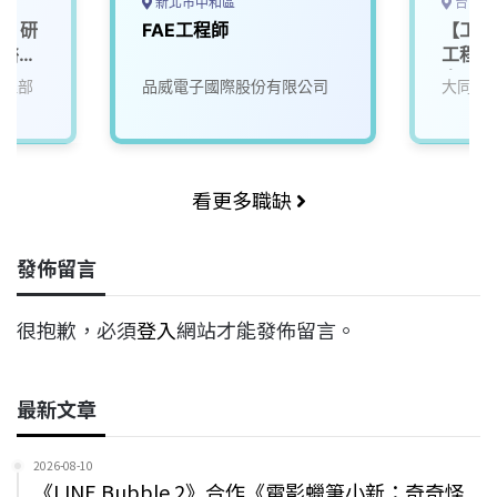
新北市中和區
台南市
畫】研
FAE工程師
【工程
區醫療
工程師
南)
管理部
品威電子國際股份有限公司
大同智
看更多職缺
發佈留言
很抱歉，必須
登入
網站才能發佈留言。
最新文章
2026-08-10
《LINE Bubble 2》合作《電影蠟筆小新：奇奇怪