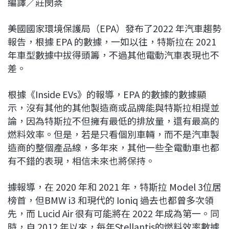
編譯／莊閔棻
c
n
r
n
p
e
e
e
k
y
美國國家環境保護局（EPA）發布了2022 年汽車趨勢
b
a
e
L
報告，根據 EPA 的數據，一如以往，特斯拉在 2021
o
d
d
i
年車型數據中拔得頭籌，不過其他電動汽車表現也不
o
s
I
n
差。
k
n
k
根據《Inside EVs》的報導，EPA 的數據的數據顯
示，沒有其他的其他製造商或品牌能與特斯拉相提並
論，因為特斯拉不但擁有最低的排放量，還有最高的
燃料效率。但是，若是只看個別車輛，而不是汽車製
造商的整個產品線，多年來，其他一些全電動車也都
有不錯的表現，相信未來也將保持。
據報導，在 2020 年和 2021 年，特斯拉 Model 3位居
榜首，但BMW i3 和現代的 Ioniq 過去也都曾多次領
先，而 Lucid Air 很有可能將在 2022 年成為第一。同
時，自 2012 年以來，每年Stellantis的燃料效率數據