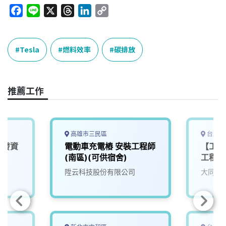
F
L
X
T
L
C
a
i
h
i
o
c
n
r
n
p
e
e
e
k
y
Tesla
燃料效率
碳排放
b
a
e
L
o
d
d
i
o
s
I
n
推薦工作
k
n
k
高雄市三民區
台北市
研發資
電動車充電樁 安裝工程師
【工程
(南區)(可供宿舍)
工程師
陞云科技股份有限公司
大同智