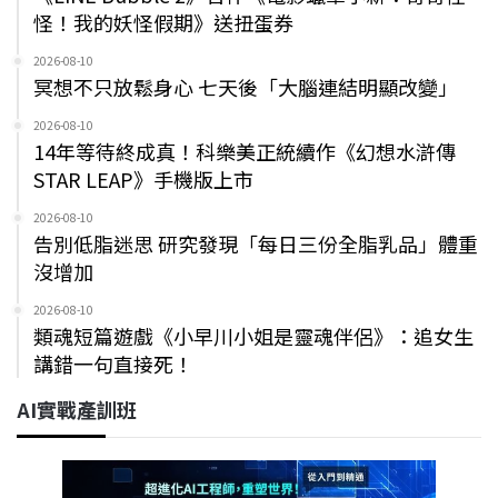
怪！我的妖怪假期》送扭蛋券
2026-08-10
冥想不只放鬆身心 七天後「大腦連結明顯改變」
2026-08-10
14年等待終成真！科樂美正統續作《幻想水滸傳
STAR LEAP》手機版上市
2026-08-10
告別低脂迷思 研究發現「每日三份全脂乳品」體重
沒增加
2026-08-10
類魂短篇遊戲《小早川小姐是靈魂伴侶》：追女生
講錯一句直接死！
AI實戰產訓班