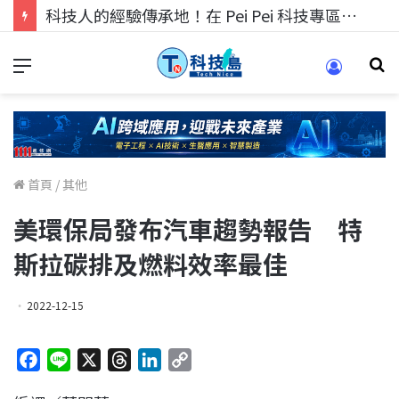
科技人的經驗傳承地！在 Pei Pei 科技專區，與學弟妹交流最硬核的技術
首頁
/
其他
美環保局發布汽車趨勢報告 特
斯拉碳排及燃料效率最佳
2022-12-15
F
L
X
T
L
C
a
i
h
i
o