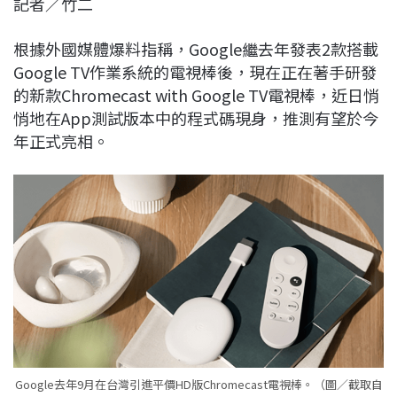
記者／竹二
c
n
r
n
p
e
e
e
k
y
根據外國媒體爆料指稱，Google繼去年發表2款搭載
b
a
e
L
Google TV作業系統的電視棒後，現在正在著手研發
o
d
d
i
的新款Chromecast with Google TV電視棒，近日悄
o
s
I
n
悄地在App測試版本中的程式碼現身，推測有望於今
k
n
k
年正式亮相。
Google去年9月在台灣引進平價HD版Chromecast電視棒。（圖／截取自