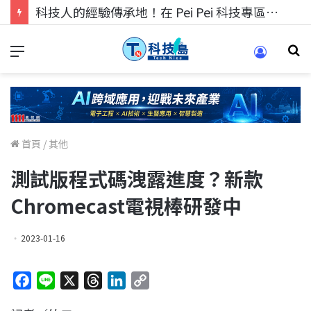
科技人的經驗傳承地！在 Pei Pei 科技專區，與學弟妹交流最硬核的技術
首頁
/
其他
測試版程式碼洩露進度？新款
Chromecast電視棒研發中
2023-01-16
F
L
X
T
L
C
a
i
h
i
o