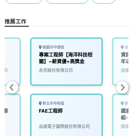
b
a
e
L
o
d
d
i
o
s
I
n
推薦工作
k
n
k
桃園市中壢區
台南市
師
專案工程師【海洋科技相
資訊應
關】~薪資優+高獎金
年以上
公司
永亮股份有限公司
堤維西
新北市中和區
新竹市
能源
FAE工程師
國家太
組-電
院
品威電子國際股份有限公司
國家太