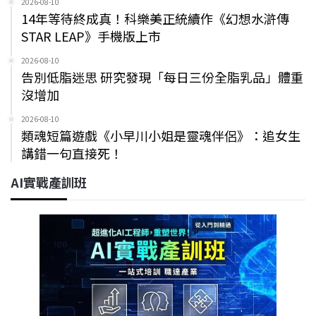
2026-08-10
14年等待終成真！科樂美正統續作《幻想水滸傳
STAR LEAP》手機版上市
2026-08-10
告別低脂迷思 研究發現「每日三份全脂乳品」體重
沒增加
2026-08-10
類魂短篇遊戲《小早川小姐是靈魂伴侶》：追女生
講錯一句直接死！
AI實戰產訓班