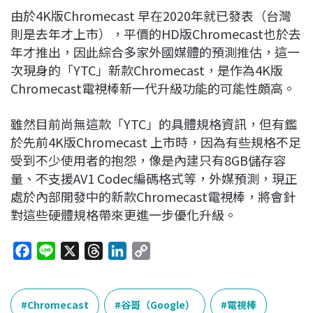
由於4K版Chromecast 早在2020年就已發表（台灣
則是去年才上市），平價的HD版Chromecast也於去
年才推出，因此綜合多家外國媒體的預測推估，這一
次現身的「YTC」新款Chromecast，是作為4K版
Chromecast電視棒新一代升級功能的可能性頗高。
雖然目前尚無這款「YTC」的具體規格資訊，但有鑑
於先前4K版Chromecast 上市時，因為有些規格不足
受到不少使用者的抱怨，像是內建只有8GB儲存容
量、不支援AV1 Codec編碼格式等，外媒預測，現正
處於內部開發中的新款Chromecast電視棒，將會針
對這些硬體規格帶來更進一步優化升級。
F
L
X
T
L
C
a
i
h
i
o
c
n
r
n
p
e
e
e
k
y
Chromecast
谷哥（Google）
電視棒