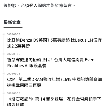
很抱歉，必須
登入
網站才能發佈留言。
最新文章
2026-08-06
比亞迪Denza D9英國7.5萬英鎊起 比Lexus LM便宜
逾2.2萬英鎊
2026-08-06
智慧穿戴邁向抬頭世代！台灣大電信獨賣 Even
Realities AI 眼鏡套裝
2026-08-06
CXMT第二季DRAM營收年增716% 中國記憶體廠加
速挑戰國際三巨頭
2026-08-06
《爐石戰記®》第 14 賽季登場！花費金幣解鎖手下
特殊技能