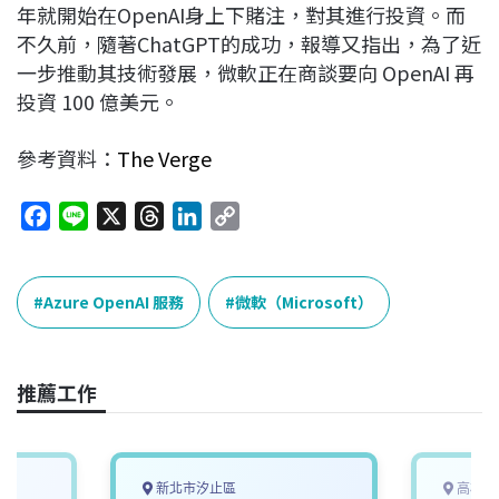
年就開始在OpenAI身上下賭注，對其進行投資。而
不久前，隨著ChatGPT的成功，報導又指出，為了近
一步推動其技術發展，微軟正在商談要向 OpenAI 再
投資 100 億美元。
參考資料：
The Verge
F
L
X
T
L
C
a
i
h
i
o
c
n
r
n
p
e
e
e
k
y
Azure OpenAI 服務
微軟（Microsoft）
b
a
e
L
o
d
d
i
o
s
I
n
推薦工作
k
n
k
新北市汐止區
高雄市