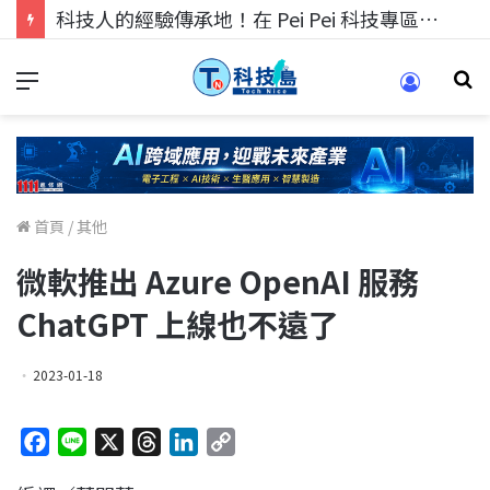
科技人找工作，就到TECH+ 科技專區!
首頁
/
其他
微軟推出 Azure OpenAI 服務
ChatGPT 上線也不遠了
2023-01-18
F
L
X
T
L
C
a
i
h
i
o