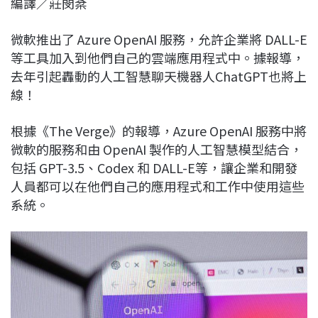
編譯／莊閔棻
c
n
r
n
p
e
e
e
k
y
微軟推出了 Azure OpenAI 服務，允許企業將 DALL-E
b
a
e
L
等工具加入到他們自己的雲端應用程式中。據報導，
o
d
d
i
去年引起轟動的人工智慧聊天機器人ChatGPT也將上
o
s
I
n
線！
k
n
k
根據《The Verge》的報導，Azure OpenAI 服務中將
微軟的服務和由 OpenAI 製作的人工智慧模型結合，
包括 GPT-3.5、Codex 和 DALL-E等，讓企業和開發
人員都可以在他們自己的應用程式和工作中使用這些
系統。