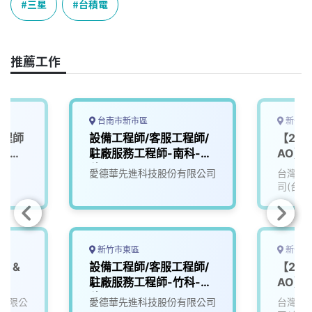
o
d
d
i
三星
台積電
o
s
I
n
k
n
k
推薦工作
台南市新市區
新竹縣
工程師
設備工程師/客服工程師/
【202
園區台
駐廠服務工程師-南科-台
AO】Pr
積電tsmc
(PE)
愛德華先進科技股份有限公司
台灣積
司(台積
新竹市東區
新竹縣
S &
設備工程師/客服工程師/
【202
駐廠服務工程師-竹科-台
AO】In
ty)
積電tsmc
Techno
有限公
愛德華先進科技股份有限公司
台灣積