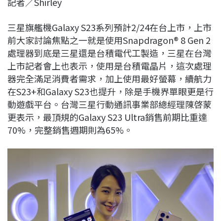
記者／Shirley
c
n
r
n
p
e
e
e
k
y
三星旗艦機Galaxy S23系列預計2/24在台上市，上市
b
a
e
L
前大家討論焦點之一就是使用Snapdragon® 8 Gen 2
o
d
d
i
處理器到底是三星還是台積電代工製造，三星在台灣
o
s
I
n
上市記者會上也表示，使用是台積電晶片，這次處理
k
n
k
器完全滿足消費者需求，加上使用最好螢幕，續航力
在S23+和Galaxy S23也提升，除是手機界單眼更是行
動遊戲平台。台灣三星行動通訊事業部總經理陳啓蒙
更表示，最頂規的Galaxy S23 Ultra銷售前期比重達
70%，完整銷售週期則為65%。