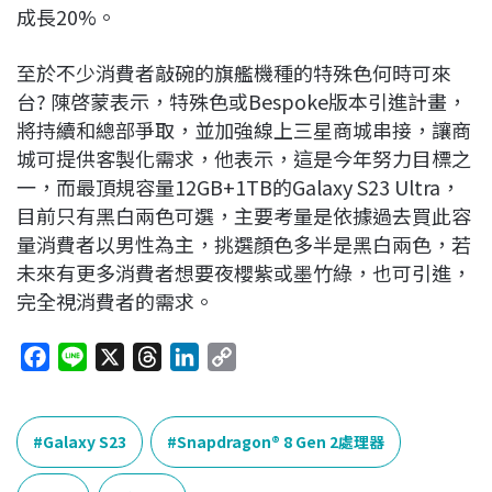
成長20%。
至於不少消費者敲碗的旗艦機種的特殊色何時可來
台? 陳啓蒙表示，特殊色或Bespoke版本引進計畫，
將持續和總部爭取，並加強線上三星商城串接，讓商
城可提供客製化需求，他表示，這是今年努力目標之
一，而最頂規容量12GB+1TB的Galaxy S23 Ultra，
目前只有黑白兩色可選，主要考量是依據過去買此容
量消費者以男性為主，挑選顏色多半是黑白兩色，若
未來有更多消費者想要夜櫻紫或墨竹綠，也可引進，
完全視消費者的需求。
F
L
X
T
L
C
a
i
h
i
o
c
n
r
n
p
e
e
e
k
y
Galaxy S23
Snapdragon® 8 Gen 2處理器
b
a
e
L