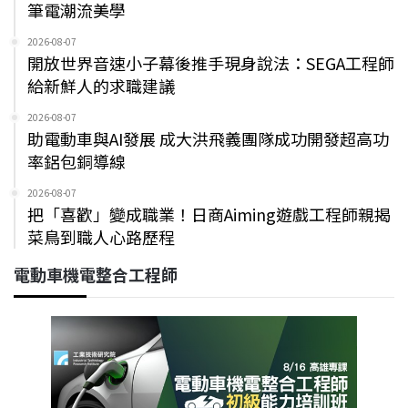
筆電潮流美學
2026-08-07
開放世界音速小子幕後推手現身說法：SEGA工程師
給新鮮人的求職建議
2026-08-07
助電動車與AI發展 成大洪飛義團隊成功開發超高功
率鋁包銅導線
2026-08-07
把「喜歡」變成職業！日商Aiming遊戲工程師親揭
菜鳥到職人心路歷程
電動車機電整合工程師