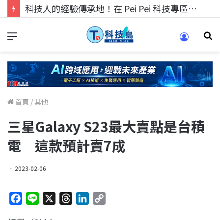
科技人的經驗傳承地！在 Pei Pei 科技專區，與學弟妹交流最硬核的技術
首頁
/
其他
三星Galaxy S23最大賣點是台積
電 這款預計賣7成
2023-02-06
F
L
X
T
L
C
a
i
h
i
o