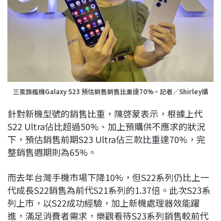
三星旗艦機Galaxy S23 預估銷售銷售比重達70%。記者／Shirley攝
針對新機型號的銷售比重，陳啓蒙表示，根據上代
S22 Ultra佔比超過50%、加上預購供不應求的狀況
下，預估銷售前期S23 Ultra佔三款比重達70%，完
整銷售週期則為65%。
而去年台灣手機市場下降10%，但S22系列仍比上一
代成長S22銷售為前代S21系列的1.37倍。此次S23系
列上市，以S22成功經驗，加上新機處理器效能躍
進，滿足消費者需求，樂觀看待S23系列銷售較前代