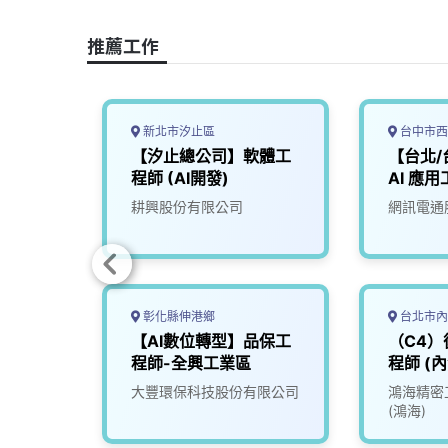
o
d
d
i
o
s
I
n
推薦工作
k
n
k
新北市汐止區
台中市西
【汐止總公司】軟體工
【台北/
程師 (AI開發)
AI 應用
Engin
司
耕興股份有限公司
網訊電通
Agent
彰化縣伸港鄉
台北市內
程師/
【AI數位轉型】品保工
（C4
程師-全興工業區
程師 (內
究發展
大豐環保科技股份有限公司
鴻海精密
(鴻海)