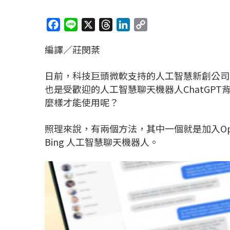
F
L
X
T
L
C
a
i
h
i
o
編譯／莊閔棻
c
n
r
n
p
e
e
e
k
y
日前，科技巨頭微軟支持的人工智慧新創公司Op
b
a
e
L
也是受歡迎的人工智慧聊天機器人ChatGP
o
d
d
i
麼樣才能使用呢？
o
s
I
n
k
n
k
照理來說，有兩個方法，其中一個就是加入Ope
Bing 人工智慧聊天機器人。