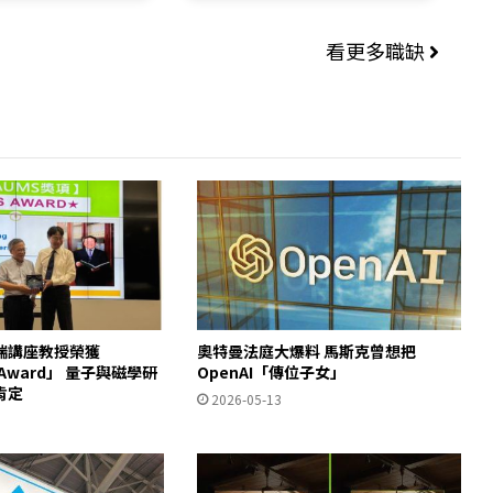
看更多職缺
瑞講座教授榮獲
奧特曼法庭大爆料 馬斯克曾想把
S Award」 量子與磁學研
OpenAI「傳位子女」
肯定
2026-05-13