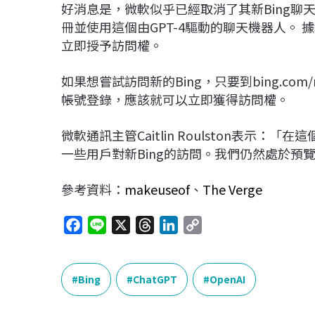
好消息是，微軟似乎已經取消了其新Bing
冊並使用這個由GPT-4驅動的聊天機器人。 
立即授予訪問權。
如果想嘗試訪問新的Bing，只要到bing.c
帳號登錄，應該就可以立即獲得訪問權。
微軟通訊主管Caitlin Roulston表示
一些用戶對新Bing的訪問。我們仍然處於預覽
參考資料：
makeuseof
、
The Verge
F
L
X
T
L
C
a
i
h
i
o
c
n
r
n
p
e
e
e
k
y
Bing
ChatGPT
OpenAI
b
a
e
L