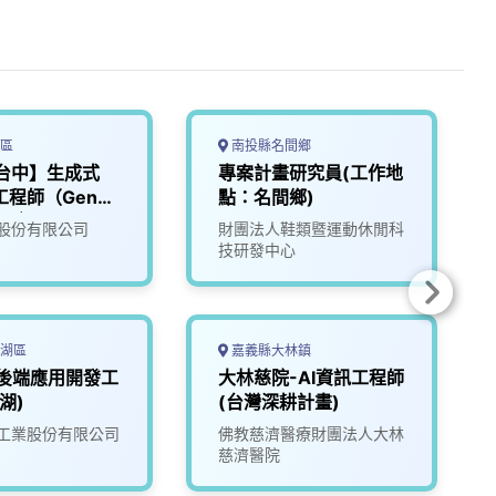
區
南投縣名間鄉
台中】生成式
專案計畫研究員(工作地
工程師（GenAI
點：名間鄉)
eer｜LLM／
股份有限公司
財團法人鞋類暨運動休閒科
／RAG）
技研發中心
湖區
嘉義縣大林鎮
）後端應用開發工
大林慈院-AI資訊工程師
湖)
(台灣深耕計畫)
工業股份有限公司
佛教慈濟醫療財團法人大林
慈濟醫院