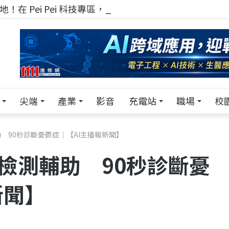
！在 Pei Pei 科技專區，與學弟妹交流最硬核的技術
尖端
產業
影音
充電站
職場
校
輔助 90秒診斷憂鬱症｜【AI主播報新聞】
腦波檢測輔助 90秒診斷憂
新聞】