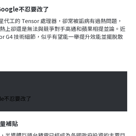
oogle不忍要改了
採用三星代工的 Tensor 處理器，卻常被詬病有過熱問題，
熱上卻還是無法與競爭對手高通和蘋果相提並論。近
ensor G4 技術細節，似乎有望能一舉提升效能並擺脫散
gle不忍要改了
大量補貼
，半導體巨頭台積電已經成為各國政府投資的主要目