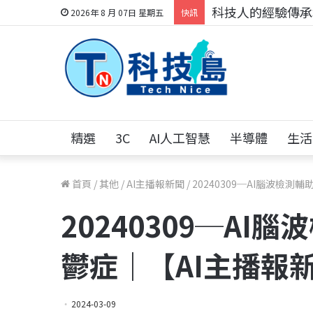
科技人的經驗傳承地
2026年 8 月 07日 星期五
快訊
精選
3C
AI人工智慧
半導體
生活
首頁
/
其他
/
AI主播報新聞
/
20240309─AI腦波檢測
20240309─AI
鬱症｜【AI主播報
2024-03-09