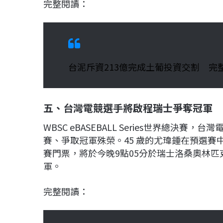
完整閱讀：
台泥斥資213億完成土葡投資交割 完
五、台灣電競選手將啟程瑞士爭奪冠軍
WBSC eBASEBALL Series世界總決
賽、爭取冠軍殊榮。45 歲的尤瑋鍾在預選賽中，以
賽門票，將於今晚9點05分於瑞士洛桑奧林
軍。
完整閱讀：