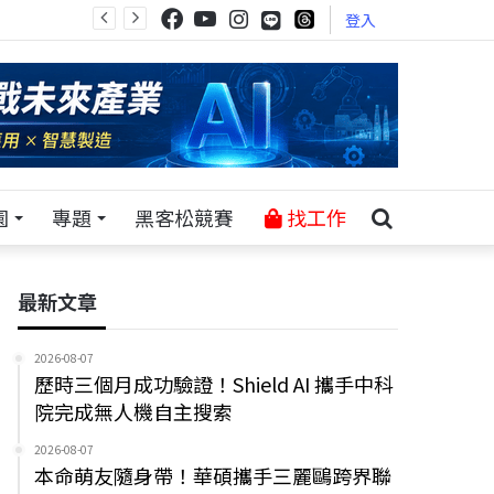
登入
園
專題
黑客松競賽
找工作
最新文章
2026-08-07
歷時三個月成功驗證！Shield AI 攜手中科
院完成無人機自主搜索
2026-08-07
本命萌友隨身帶！華碩攜手三麗鷗跨界聯