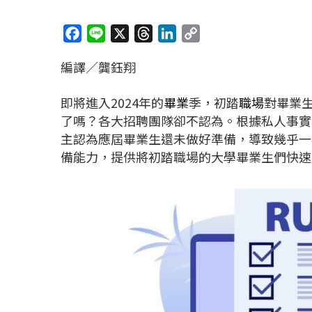
F
L
X
T
L
C
a
i
h
i
o
編譯∕龔鈺翔
c
n
r
n
p
e
e
e
k
y
即將進入2024年的
畢業
季，初踏
職場
對畢業
b
a
e
L
了嗎？各大招聘團隊卻不認為。根據私人事實查核網站
o
d
d
i
主認為應屆畢業生還未做好準備，導致幾乎一
o
s
I
n
備能力，提供將初踏職場的大學畢業生們快速
k
n
k