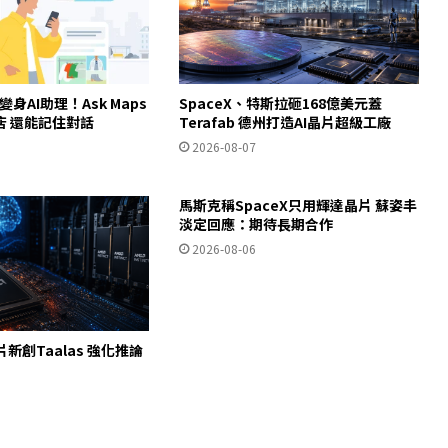
ps變身AI助理！Ask Maps
SpaceX、特斯拉砸168億美元蓋
店 還能記住對話
Terafab 德州打造AI晶片超級工廠
2026-08-07
馬斯克稱SpaceX只用輝達晶片 蘇姿丰
淡定回應：期待長期合作
2026-08-06
片新創Taalas 強化推論