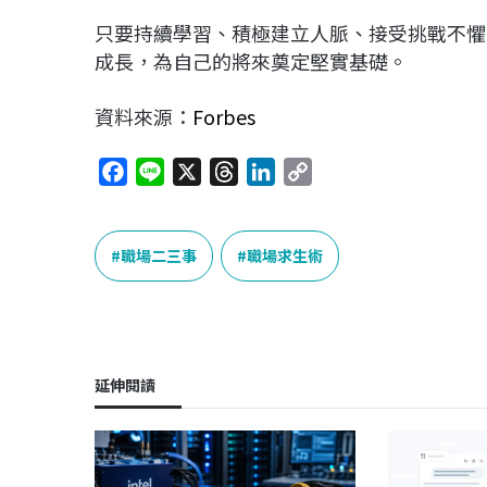
只要持續學習、積極建立人脈、接受挑戰不懼
成長，為自己的將來奠定堅實基礎。
資料來源：
Forbes
F
L
X
T
L
C
a
i
h
i
o
c
n
r
n
p
e
e
e
k
y
職場二三事
職場求生術
b
a
e
L
o
d
d
i
o
s
I
n
k
n
k
延伸閱讀