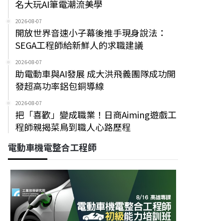
名大玩AI筆電潮流美學
2026-08-07
開放世界音速小子幕後推手現身說法：
SEGA工程師給新鮮人的求職建議
2026-08-07
助電動車與AI發展 成大洪飛義團隊成功開
發超高功率鋁包銅導線
2026-08-07
把「喜歡」變成職業！日商Aiming遊戲工
程師親揭菜鳥到職人心路歷程
電動車機電整合工程師