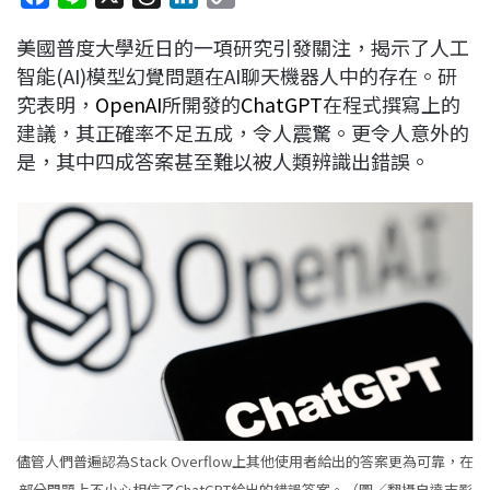
a
i
h
i
o
美國普度大學近日的一項研究引發關注，揭示了人工
c
n
r
n
p
智能(AI)模型幻覺問題在AI聊天機器人中的存在。研
e
e
e
k
y
究表明，
OpenAI
所開發的
ChatGPT
在程式撰寫上的
b
a
e
L
建議，其正確率不足五成，令人震驚。更令人意外的
o
d
d
i
是，其中四成答案甚至難以被人類辨識出錯誤。
o
s
I
n
k
n
k
儘管人們普遍認為Stack Overflow上其他使用者給出的答案更為可靠，在
部分問題上不小心相信了ChatGPT給出的錯誤答案。（圖／翻攝自達志影