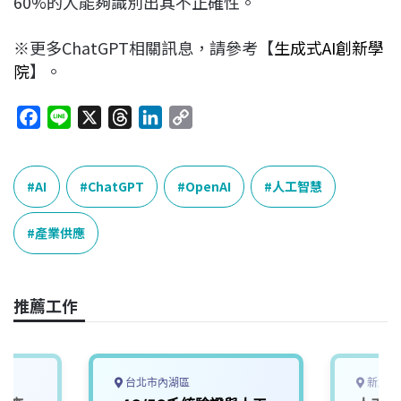
60%的人能夠識別出其不正確性。
※更多ChatGPT相關訊息，請參考【
生成式AI創新學
院
】。
F
L
X
T
L
C
a
i
h
i
o
c
n
r
n
p
e
e
e
k
y
AI
ChatGPT
OpenAI
人工智慧
b
a
e
L
o
d
d
i
產業供應
o
s
I
n
k
n
k
推薦工作
台北市內湖區
新北市