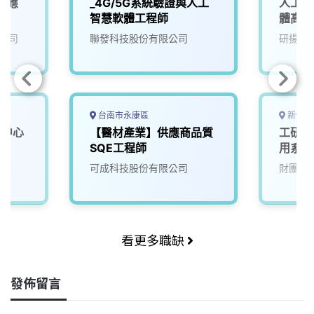
業應
_4G/5G系統驗證與人工
人工智
師
智慧軟體工程師
體高級
公司
聯發科技股份有限公司
研揚科
台南市永康區
新竹縣
學中心
【醫材產業】供應商品質
工研院
SQE工程師
用系統
可成科技股份有限公司
財團法
看更多職缺
發佈留言