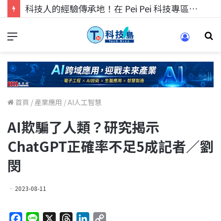
科技人的經驗傳承地！在 Pei Pei 科技專區，與學弟妹交流最硬核的技術
首頁
/
產業應用
/
AI人工智慧
AI欺騙了人類？研究揭示
ChatGPT正確率不足5成記者／劉
閔
2023-08-11
F
L
X
T
L
C