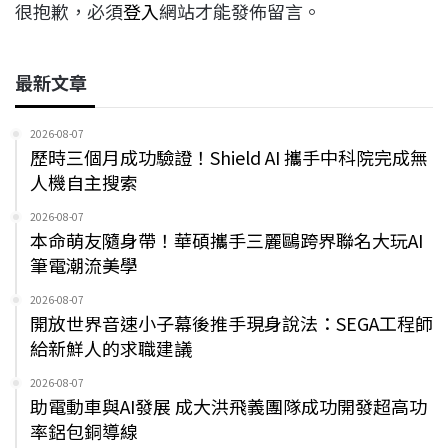
很抱歉，必須
登入
網站才能發佈留言。
最新文章
2026-08-07
歷時三個月成功驗證！Shield AI 攜手中科院完成無
人機自主搜索
2026-08-07
本命萌友隨身帶！華碩攜手三麗鷗跨界聯名大玩AI
筆電潮流美學
2026-08-07
開放世界音速小子幕後推手現身說法：SEGA工程師
給新鮮人的求職建議
2026-08-07
助電動車與AI發展 成大洪飛義團隊成功開發超高功
率鋁包銅導線