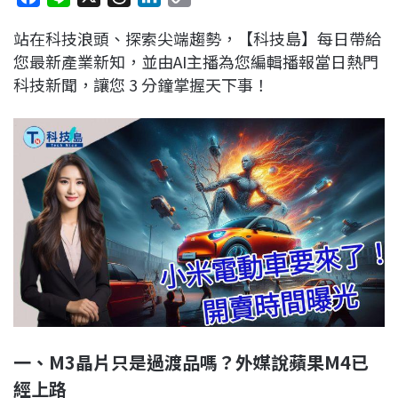
a
i
h
i
o
站在科技浪頭、探索尖端趨勢，【科技島】每日帶給
c
n
r
n
p
您最新產業新知，並由AI主播為您編輯播報當日熱門
e
e
e
k
y
科技新聞，讓您 3 分鐘掌握天下事！
b
a
e
L
o
d
d
i
o
s
I
n
k
n
k
一、M3晶片只是過渡品嗎？外媒說蘋果M4已
經上路