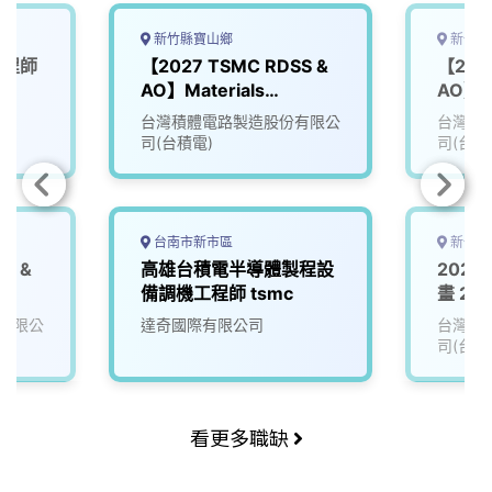
新竹縣寶山鄉
新竹縣
工程師
【2027 TSMC RDSS &
【202
AO】Materials
AO】E
Management (MM)
Engin
台灣積體電路製造股份有限公
台灣積
司(台積電)
司(台積
台南市新市區
新竹縣
S &
高雄台積電半導體製程設
202
備調機工程師 tsmc
畫 202
AO Pr
有限公
達奇國際有限公司
台灣積
司(台積
看更多職缺