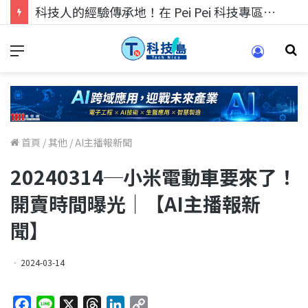
科技人的經驗傳承地！在 Pei Pei 科技專區，與學弟妹交流最硬核的技術
首頁
/
其他
/
AI主播報新聞
20240314─小米電動車要來了！
開賣時間曝光｜【AI主播報新
聞】
2024-03-14
F
L
X
T
L
C