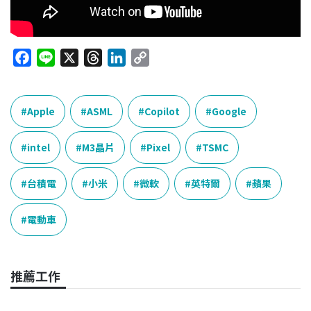
F
L
X
T
L
C
a
i
h
i
o
c
n
r
n
p
e
e
e
k
y
Apple
ASML
Copilot
Google
b
a
e
L
o
d
d
i
intel
M3晶片
Pixel
TSMC
o
s
I
n
k
n
k
台積電
小米
微軟
英特爾
蘋果
電動車
推薦工作