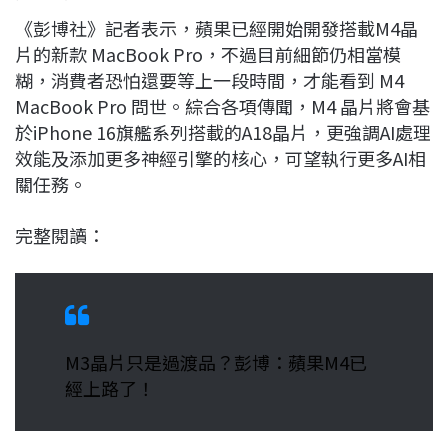
《彭博社》記者表示，蘋果已經開始開發搭載M4晶
片的新款 MacBook Pro，不過目前細節仍相當模
糊，消費者恐怕還要等上一段時間，才能看到 M4
MacBook Pro 問世。綜合各項傳聞，M4 晶片將會基
於iPhone 16旗艦系列搭載的A18晶片，更強調AI處理
效能及添加更多神經引擎的核心，可望執行更多AI相
關任務。
完整閱讀：
M3晶片只是過渡品？彭博：蘋果M4已
經上路了！