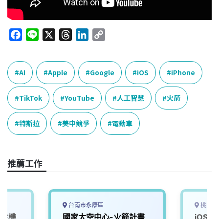
F
L
X
T
L
C
a
i
h
i
o
c
n
r
n
p
e
e
e
k
y
AI
Apple
Google
iOS
iPhone
b
a
e
L
o
d
d
i
TikTok
YouTube
人工智慧
火箭
o
s
I
n
k
n
k
特斯拉
美中競爭
電動車
推薦工作
台南市永康區
桃園市
6主機
國家太空中心-火箭計畫
iOS 