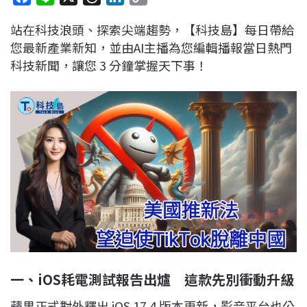
a
i
h
i
o
站在科技浪頭、探索尖端趨勢，【科技島】每日帶給
c
n
r
n
p
您最新產業新知，並由AI主播為您編輯播報當日熱門
e
e
e
k
y
科技新聞，讓您 3 分鐘掌握天下事！
b
a
e
L
o
d
d
i
o
s
I
n
k
n
k
一、iOS耗電測試報告出爐 這款先別衝動升級
蘋果正式對外釋出 iOS 17.4 版本更新，影音平台也公