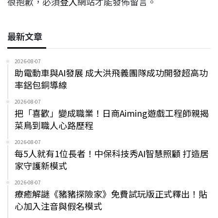
很抱歉，必須
登入
網站才能發佈留言。
最新文章
2026-08-07
助電動車與AI發展 成大洪飛義團隊成功開發超高功
率鋁包銅導線
2026-08-07
把「喜歡」變成職業！日商Aiming遊戲工程師親揭
菜鳥到職人心路歷程
2026-08-07
每5人就有1位長者！中保科技秀AI智慧照顧 打造居
家守護新模式
2026-08-07
療癒解謎《豬豬探險家》免費試玩版正式釋出！貼
心加入注音與假名模式