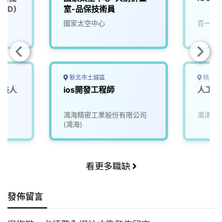
XD)
室-品保技術員
國家太空中心
百一電
新北市土城區
桃園市
安裝人
ios開發工程師
人工智
鴻海精密工業股份有限公司
鴻洺科
(鴻海)
看更多職缺
發佈留言