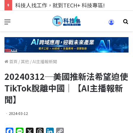
跨世代的技術對話！來 Pei Pei 科技專區，用專業洞察引領學弟妹成長
首頁
/
其他
/
AI主播報新聞
20240312─美國推新法希望迫使
TikTok脫離中國｜【AI主播報新
聞】
2024-03-12
F
L
X
T
L
C